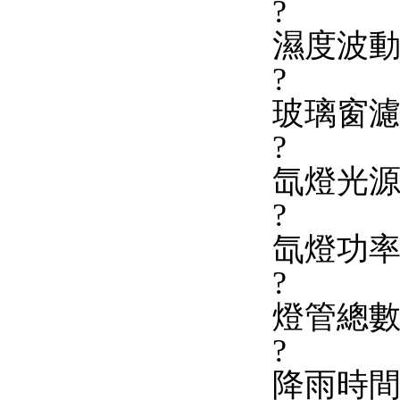
?
濕度波動度
?
玻璃窗
?
氙燈光
?
氙燈功率
?
燈管總數
?
降雨時間