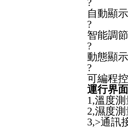
?
自動顯
?
智能調
?
動態顯
?
可編程控制
運行界
1,溫度測
2,濕度測
3,>通訊