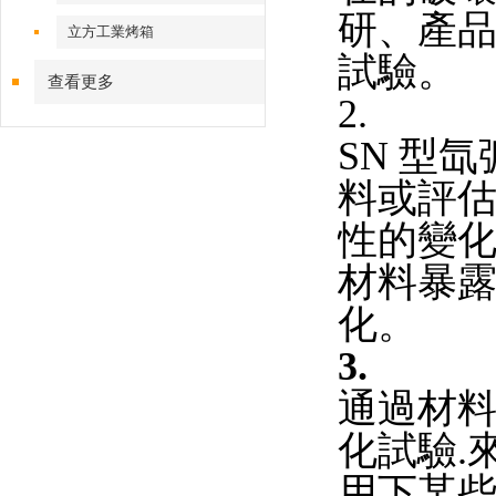
研、產
立方工業烤箱
試驗。
查看更多
2.
SN 型
料或評
性的變
材料暴
化。
3.
通過材
化試驗.
用下某些