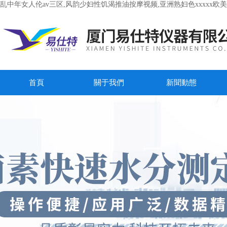
乱中年女人伦av三区,风韵少妇性饥渴推油按摩视频,亚洲熟妇色xxxxx欧
首頁
關于我們
新聞動態