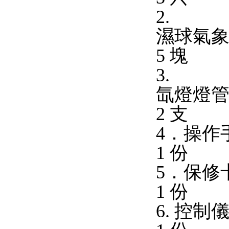
2.
濕球氣
5 塊
3.
氙燈燈
2 支
4．操作
1 份
5．保修
1 份
6. 控