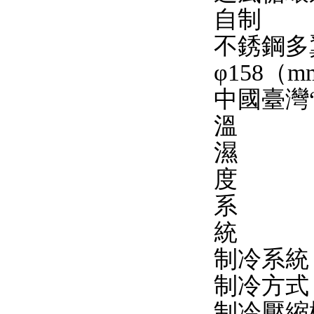
自制
不銹鋼多
φ158（
中國臺灣
溫
濕
度
系
統
制冷系統
制冷方式
制冷壓縮