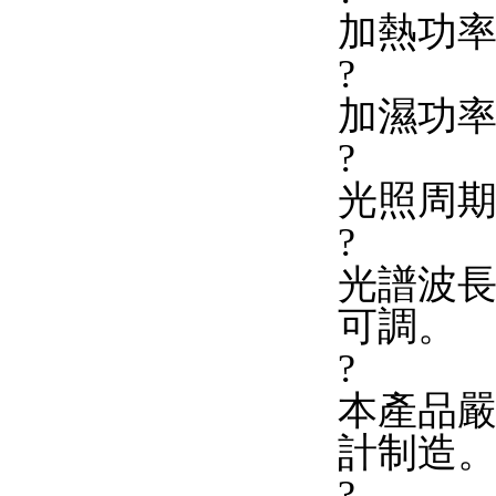
加熱功率：
?
加濕功率
?
光照周期
?
光譜波長:
可調。
?
本產品嚴格
計制造
?