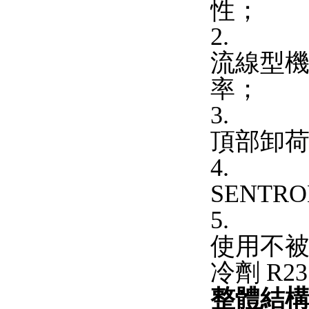
性；
2.
流線型
率；
3.
頂部卸
4.
SENT
5.
使用不被
冷劑 R2
整體結