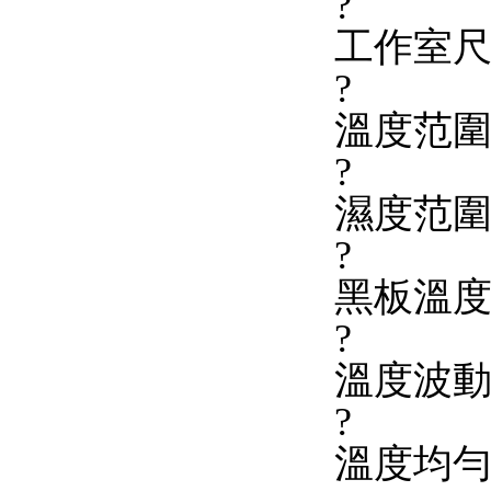
?
工作室尺寸
?
溫度范圍
?
濕度范圍：
?
黑板溫度
?
溫度波動度
?
溫度均勻度