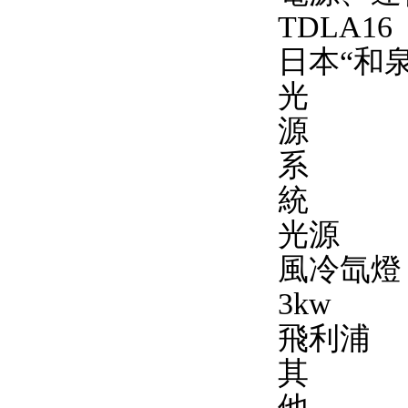
TDLA16
日本“和泉
光
源
系
統
光源
風冷氙燈
3kw
飛利浦
其
他