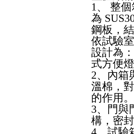
1、 整
為 SUS
鋼板，
依試驗
設計為：
式方便
2、內箱
溫棉，
的作用
3、門與
構，密
4、試驗