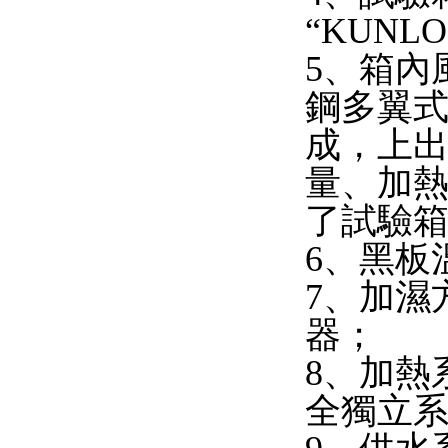
“KUNL
5、箱內
鋼多翼
成，上
量、加
了試驗
6、黑板
7、加濕
器；
8、加熱
全獨立