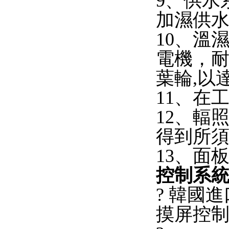
9、供水
加濕供
10、溫
電機，
葉輪,以
11、在
12、輻
得到所
13、面
控制系
?
韓國進
摸屏控制