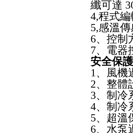
纖可達 3
4,程式編
5,感溫
6、控制
7、電器
安全保
1、風機
2、整體
3、制冷
4、制冷
5、超溫
6、水泵