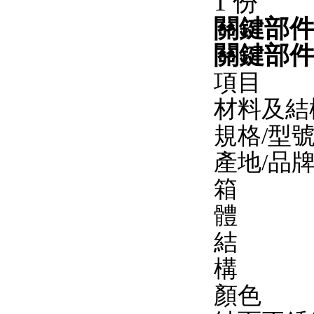
1 份
關鍵部
關鍵部
項目
材料及結
規格/型
產地/品
箱
體
結
構
顏色