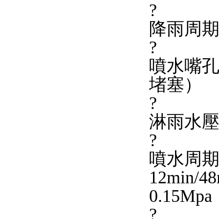
?
降雨周期
?
噴水嘴孔
堵塞）
?
淋雨水壓： 
?
噴水周期（
12min/
0.15Mpa
?